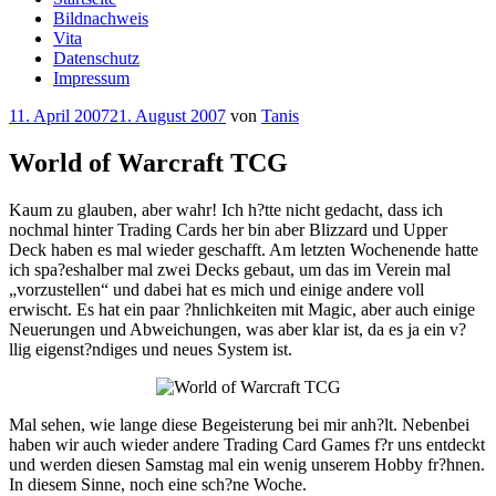
Bildnachweis
Vita
Datenschutz
Impressum
Veröffentlicht
11. April 2007
21. August 2007
von
Tanis
am
World of Warcraft TCG
Kaum zu glauben, aber wahr! Ich h?tte nicht gedacht, dass ich
nochmal hinter Trading Cards her bin aber Blizzard und Upper
Deck haben es mal wieder geschafft. Am letzten Wochenende hatte
ich spa?eshalber mal zwei Decks gebaut, um das im Verein mal
„vorzustellen“ und dabei hat es mich und einige andere voll
erwischt. Es hat ein paar ?hnlichkeiten mit Magic, aber auch einige
Neuerungen und Abweichungen, was aber klar ist, da es ja ein v?
llig eigenst?ndiges und neues System ist.
Mal sehen, wie lange diese Begeisterung bei mir anh?lt. Nebenbei
haben wir auch wieder andere Trading Card Games f?r uns entdeckt
und werden diesen Samstag mal ein wenig unserem Hobby fr?hnen.
In diesem Sinne, noch eine sch?ne Woche.