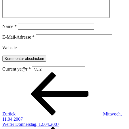
Name
*
E-Mail-Adresse
*
Website
Current ye@r
*
Beitragsnavigation
Vorheriger
Beitrag
Zurück
Mittwoch,
11.04.2007
Nächster
Weiter
Donnerstag, 12.04.2007