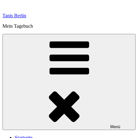
Zum
Inhalt
Tanis Berlin
springen
Mein Tagebuch
Menü
Startseite