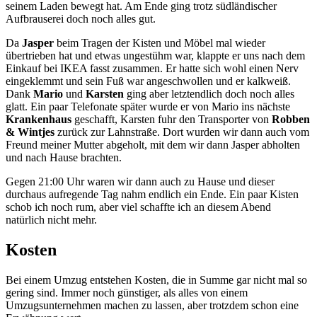
seinem Laden bewegt hat. Am Ende ging trotz südländischer
Aufbrauserei doch noch alles gut.
Da
Jasper
beim Tragen der Kisten und Möbel mal wieder
übertrieben hat und etwas ungestühm war, klappte er uns nach dem
Einkauf bei IKEA fasst zusammen. Er hatte sich wohl einen Nerv
eingeklemmt und sein Fuß war angeschwollen und er kalkweiß.
Dank
Mario
und
Karsten
ging aber letztendlich doch noch alles
glatt. Ein paar Telefonate später wurde er von Mario ins nächste
Krankenhaus
geschafft, Karsten fuhr den Transporter von
Robben
& Wintjes
zurück zur Lahnstraße. Dort wurden wir dann auch vom
Freund meiner Mutter abgeholt, mit dem wir dann Jasper abholten
und nach Hause brachten.
Gegen 21:00 Uhr waren wir dann auch zu Hause und dieser
durchaus aufregende Tag nahm endlich ein Ende. Ein paar Kisten
schob ich noch rum, aber viel schaffte ich an diesem Abend
natürlich nicht mehr.
Kosten
Bei einem Umzug entstehen Kosten, die in Summe gar nicht mal so
gering sind. Immer noch günstiger, als alles von einem
Umzugsunternehmen machen zu lassen, aber trotzdem schon eine