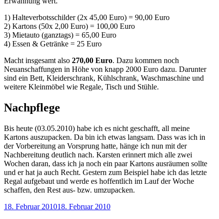
Erwähnung wert.
1) Halteverbotsschilder (2x 45,00 Euro) = 90,00 Euro
2) Kartons (50x 2,00 Euro) = 100,00 Euro
3) Mietauto (ganztags) = 65,00 Euro
4) Essen & Getränke = 25 Euro
Macht insgesamt also
270,00 Euro
. Dazu kommen noch
Neuanschaffungen in Höhe von knapp 2000 Euro dazu. Darunter
sind ein Bett, Kleiderschrank, Kühlschrank, Waschmaschine und
weitere Kleinmöbel wie Regale, Tisch und Stühle.
Nachpflege
Bis heute (03.05.2010) habe ich es nicht geschafft, all meine
Kartons auszupacken. Da bin ich etwas langsam. Dass was ich in
der Vorbereitung an Vorsprung hatte, hänge ich nun mit der
Nachbereitung deutlich nach. Karsten erinnert mich alle zwei
Wochen daran, dass ich ja noch ein paar Kartons ausräumen sollte
und er hat ja auch Recht. Gestern zum Beispiel habe ich das letzte
Regal aufgebaut und werde es hoffentlich im Lauf der Woche
schaffen, den Rest aus- bzw. umzupacken.
Veröffentlicht
18. Februar 2010
18. Februar 2010
am