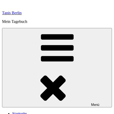
Zum
Inhalt
Tanis Berlin
springen
Mein Tagebuch
Menü
Startseite