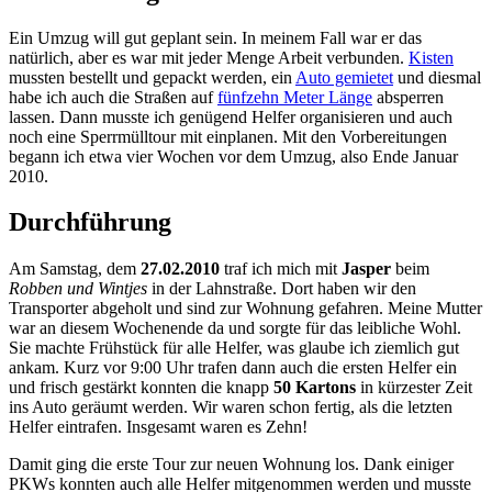
Ein Umzug will gut geplant sein. In meinem Fall war er das
natürlich, aber es war mit jeder Menge Arbeit verbunden.
Kisten
mussten bestellt und gepackt werden, ein
Auto gemietet
und diesmal
habe ich auch die Straßen auf
fünfzehn Meter Länge
absperren
lassen. Dann musste ich genügend Helfer organisieren und auch
noch eine Sperrmülltour mit einplanen. Mit den Vorbereitungen
begann ich etwa vier Wochen vor dem Umzug, also Ende Januar
2010.
Durchführung
Am Samstag, dem
27.02.2010
traf ich mich mit
Jasper
beim
Robben und Wintjes
in der Lahnstraße. Dort haben wir den
Transporter abgeholt und sind zur Wohnung gefahren. Meine Mutter
war an diesem Wochenende da und sorgte für das leibliche Wohl.
Sie machte Frühstück für alle Helfer, was glaube ich ziemlich gut
ankam. Kurz vor 9:00 Uhr trafen dann auch die ersten Helfer ein
und frisch gestärkt konnten die knapp
50 Kartons
in kürzester Zeit
ins Auto geräumt werden. Wir waren schon fertig, als die letzten
Helfer eintrafen. Insgesamt waren es Zehn!
Damit ging die erste Tour zur neuen Wohnung los. Dank einiger
PKWs konnten auch alle Helfer mitgenommen werden und musste