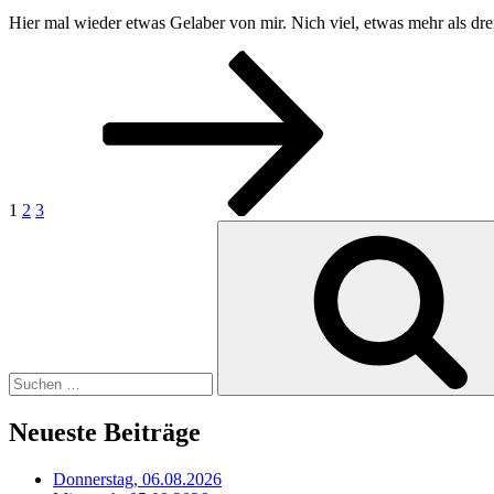
Hier mal wieder etwas Gelaber von mir. Nich viel, etwas mehr als dre
Seitennummerierung
Seite
Seite
Seite
Nächste
Seite
der
Beiträge
1
2
3
Suchen
nach:
Neueste Beiträge
Donnerstag, 06.08.2026