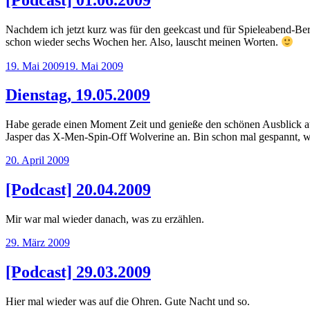
[Podcast] 01.06.2009
Nachdem ich jetzt kurz was für den geekcast und für Spieleabend-Berl
schon wieder sechs Wochen her. Also, lauscht meinen Worten.
Veröffentlicht
19. Mai 2009
19. Mai 2009
am
Dienstag, 19.05.2009
Habe gerade einen Moment Zeit und genieße den schönen Ausblick aus
Jasper das X-Men-Spin-Off Wolverine an. Bin schon mal gespannt, wie d
Veröffentlicht
20. April 2009
am
[Podcast] 20.04.2009
Mir war mal wieder danach, was zu erzählen.
Veröffentlicht
29. März 2009
am
[Podcast] 29.03.2009
Hier mal wieder was auf die Ohren. Gute Nacht und so.