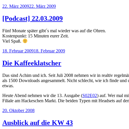
Veröffentlicht
22. März 2009
22. März 2009
am
[Podcast] 22.03.2009
Fünf Monate später gibt´s mal wieder was auf die Ohren.
Kostenpunkt: 15 Minuten eurer Zeit.
Viel Spaß.
Veröffentlicht
18. Februar 2009
18. Februar 2009
am
Die Kaffeeklatscher
Das sind Achim und ich. Seit Juli 2008 nehmen wir in realtiv regel
als 1500 Downloads angesammelt. Nicht schlecht, wie ich finde und
etwas.
Heute Abend nehmen wir die 13. Ausgabe (
S02E02
) auf. Wer mal mi
Filiale am Hackeschen Markt. Die beiden Typen mit Headsets auf den
Veröffentlicht
20. Oktober 2008
am
Ausblick auf die KW 43