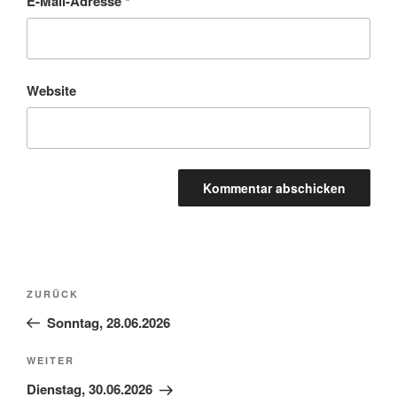
E-Mail-Adresse
*
Website
Beitragsnavigation
Vorheriger
ZURÜCK
Beitrag
Sonntag, 28.06.2026
Nächster
WEITER
Beitrag
Dienstag, 30.06.2026