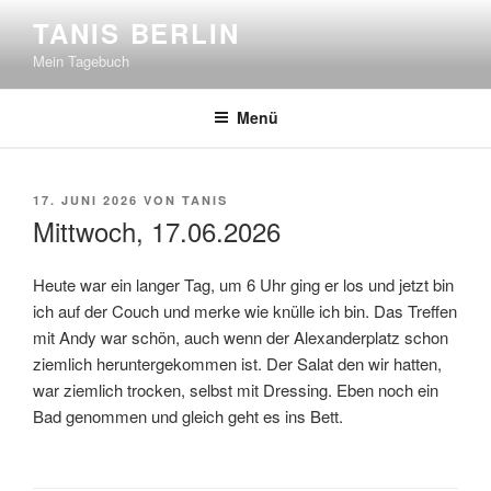
Zum
TANIS BERLIN
Inhalt
Mein Tagebuch
springen
Menü
VERÖFFENTLICHT
17. JUNI 2026
VON
TANIS
AM
Mittwoch, 17.06.2026
Heute war ein langer Tag, um 6 Uhr ging er los und jetzt bin
ich auf der Couch und merke wie knülle ich bin. Das Treffen
mit Andy war schön, auch wenn der Alexanderplatz schon
ziemlich heruntergekommen ist. Der Salat den wir hatten,
war ziemlich trocken, selbst mit Dressing. Eben noch ein
Bad genommen und gleich geht es ins Bett.