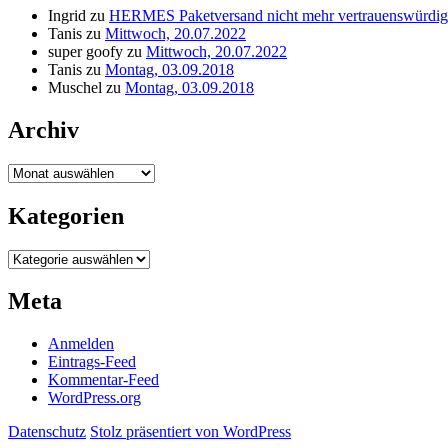
Ingrid
zu
HERMES Paketversand nicht mehr vertrauenswürdig
Tanis
zu
Mittwoch, 20.07.2022
super goofy
zu
Mittwoch, 20.07.2022
Tanis
zu
Montag, 03.09.2018
Muschel
zu
Montag, 03.09.2018
Archiv
Archiv
Kategorien
Kategorien
Meta
Anmelden
Eintrags-Feed
Kommentar-Feed
WordPress.org
Datenschutz
Stolz präsentiert von WordPress