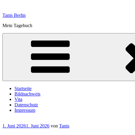
Zum
Inhalt
Tanis Berlin
springen
Mein Tagebuch
Startseite
Bildnachweis
Vita
Datenschutz
Impressum
Veröffentlicht
1. Juni 2026
1. Juni 2026
von
Tanis
am