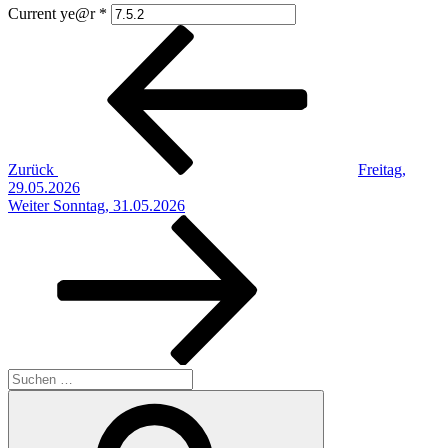
Current ye@r
*
Beitragsnavigation
Vorheriger
Beitrag
Zurück
Freitag,
29.05.2026
Nächster
Weiter
Sonntag, 31.05.2026
Beitrag
Suchen
nach:
Suchen