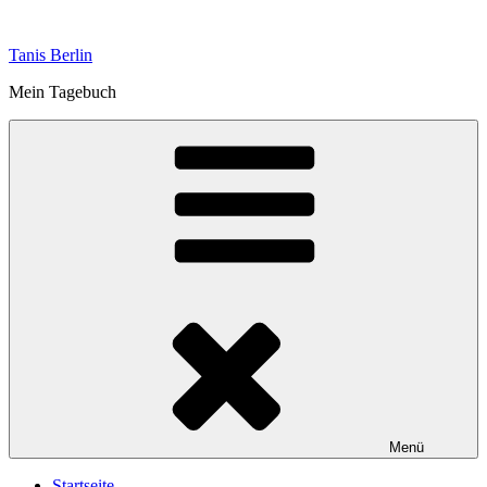
Zum
Inhalt
Tanis Berlin
springen
Mein Tagebuch
Menü
Startseite