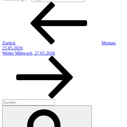
Beitragsnavigation
Vorheriger
Beitrag
Zurück
Montag,
25.05.2026
Nächster
Weiter
Mittwoch, 27.05.2026
Beitrag
Suchen
nach:
Suchen