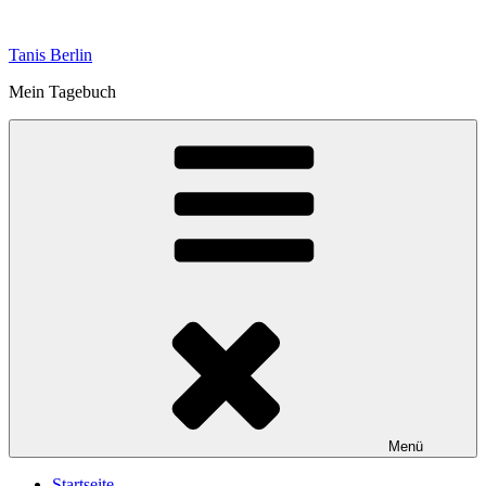
Zum
Inhalt
Tanis Berlin
springen
Mein Tagebuch
Menü
Startseite