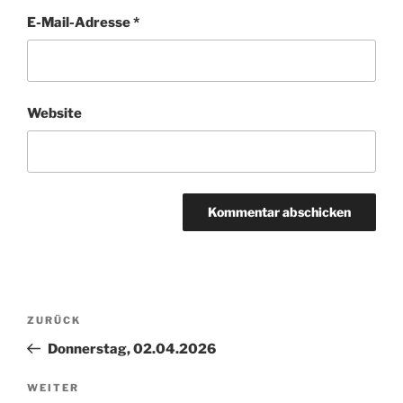
E-Mail-Adresse
*
Website
Beitragsnavigation
Vorheriger
ZURÜCK
Beitrag
Donnerstag, 02.04.2026
Nächster
WEITER