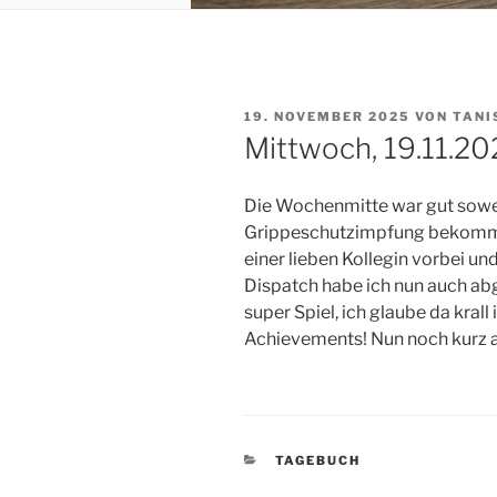
VERÖFFENTLICHT
19. NOVEMBER 2025
VON
TANI
AM
Mittwoch, 19.11.2
Die Wochenmitte war gut sowei
Grippeschutzimpfung bekomm
einer lieben Kollegin vorbei u
Dispatch habe ich nun auch ab
super Spiel, ich glaube da krall 
Achievements! Nun noch kurz au
KATEGORIEN
TAGEBUCH