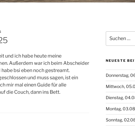
S
Suchen
025
nach:
t und ich habe heute meine
NEUESTE BE
en. Außerdem war ich beim Abscheider
nd habe bsi eben noch gestreamt.
Donnerstag, 0
geschlossen und muss sagen, ist ein
ich mir mal einen Guide für alle
Mittwoch, 05.
f die Couch, dann ins Bett.
Dienstag, 04.
Montag, 03.0
Sonntag, 02.0