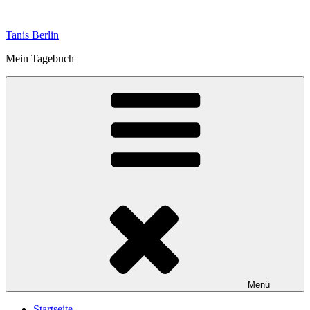
Zum
Inhalt
Tanis Berlin
springen
Mein Tagebuch
Menü
Startseite