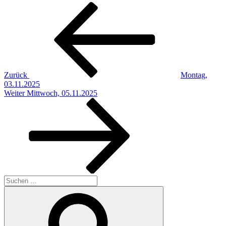
Beitragsnavigation
Vorheriger
Beitrag
Zurück
Montag,
03.11.2025
Nächster
Weiter
Mittwoch, 05.11.2025
Beitrag
Suchen
nach:
Suchen