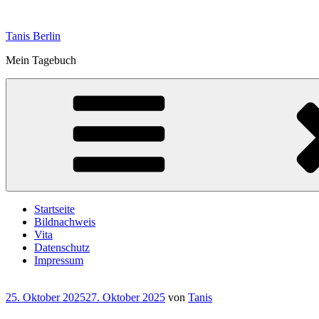
Zum
Inhalt
Tanis Berlin
springen
Mein Tagebuch
Startseite
Bildnachweis
Vita
Datenschutz
Impressum
Veröffentlicht
25. Oktober 2025
27. Oktober 2025
von
Tanis
am