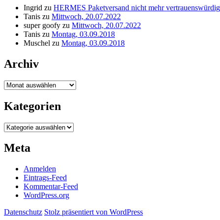
Ingrid
zu
HERMES Paketversand nicht mehr vertrauenswürdig
Tanis
zu
Mittwoch, 20.07.2022
super goofy
zu
Mittwoch, 20.07.2022
Tanis
zu
Montag, 03.09.2018
Muschel
zu
Montag, 03.09.2018
Archiv
Archiv
Kategorien
Kategorien
Meta
Anmelden
Eintrags-Feed
Kommentar-Feed
WordPress.org
Datenschutz
Stolz präsentiert von WordPress