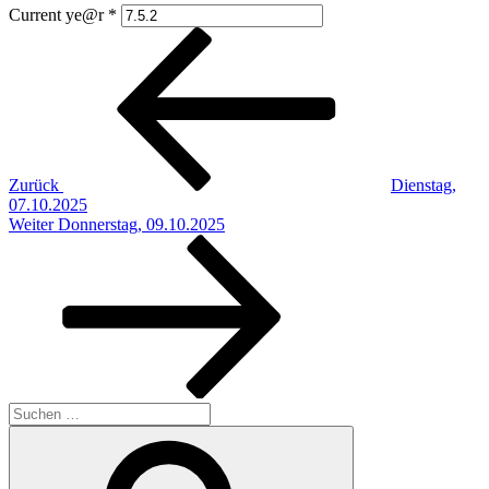
Current ye@r
*
Beitragsnavigation
Vorheriger
Beitrag
Zurück
Dienstag,
07.10.2025
Nächster
Weiter
Donnerstag, 09.10.2025
Beitrag
Suchen
nach:
Suchen