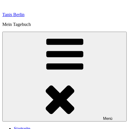
Zum
Inhalt
Tanis Berlin
springen
Mein Tagebuch
Menü
Startseite