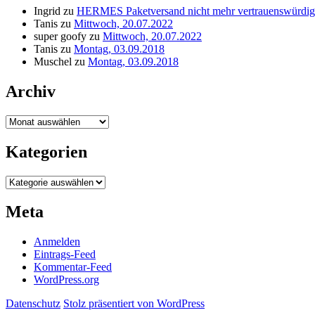
Ingrid
zu
HERMES Paketversand nicht mehr vertrauenswürdig
Tanis
zu
Mittwoch, 20.07.2022
super goofy
zu
Mittwoch, 20.07.2022
Tanis
zu
Montag, 03.09.2018
Muschel
zu
Montag, 03.09.2018
Archiv
Archiv
Kategorien
Kategorien
Meta
Anmelden
Eintrags-Feed
Kommentar-Feed
WordPress.org
Datenschutz
Stolz präsentiert von WordPress