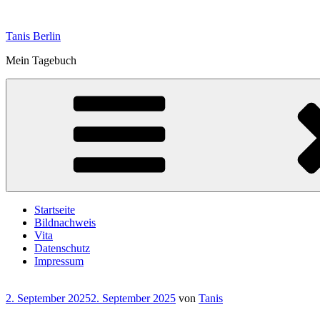
Zum
Inhalt
Tanis Berlin
springen
Mein Tagebuch
Startseite
Bildnachweis
Vita
Datenschutz
Impressum
Veröffentlicht
2. September 2025
2. September 2025
von
Tanis
am