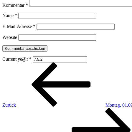
Kommentar
*
Name
*
E-Mail-Adresse
*
Website
Current ye@r
*
Beitragsnavigation
Vorheriger
Beitrag
Zurück
Montag, 01.0
Nächster
Beitrag