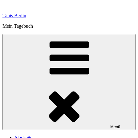
Zum
Inhalt
Tanis Berlin
springen
Mein Tagebuch
Menü
Startseite