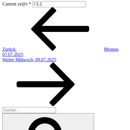
Current ye@r
*
Beitragsnavigation
Vorheriger
Beitrag
Zurück
Montag,
07.07.2025
Nächster
Weiter
Mittwoch, 09.07.2025
Beitrag
Suchen
nach:
Suchen