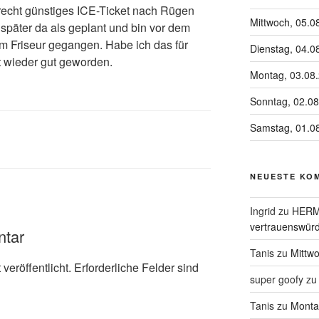
 recht günstiges ICE-Ticket nach Rügen
Mittwoch, 05.0
päter da als geplant und bin vor dem
 Friseur gegangen. Habe ich das für
Dienstag, 04.0
st wieder gut geworden.
Montag, 03.08
Sonntag, 02.0
Samstag, 01.0
NEUESTE KO
Ingrid
zu
HERME
vertrauenswürd
ntar
Tanis
zu
Mittw
veröffentlicht.
Erforderliche Felder sind
super goofy
z
Tanis
zu
Monta