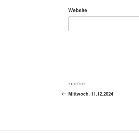
Website
Beitragsnavigation
Vorheriger
ZURÜCK
Beitrag
Mittwoch, 11.12.2024