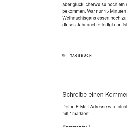
aber glücklicherweise noch ein
bekommen. War nur 15 Minuten s
Weihnachtsgans essen noch zum
dieses Jahr auch erledigt und i
KATEGORIEN
TAGEBUCH
Schreibe einen Komme
Deine E-Mail-Adresse wird nicht 
mit
*
markiert
Kommentar
*