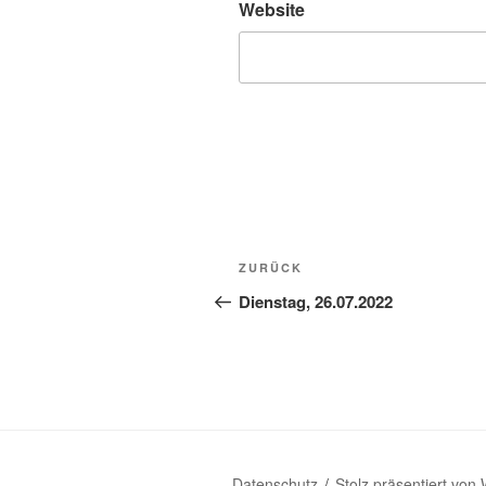
Website
Beitragsnavigation
Vorheriger
ZURÜCK
Beitrag
Dienstag, 26.07.2022
Datenschutz
Stolz präsentiert von