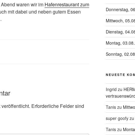
m Abend waren wir im
Hafenrestaurant zum
Donnerstag, 0
auch mit dabei und neben gutem Essen
.
Mittwoch, 05.0
Dienstag, 04.0
Montag, 03.08
Sonntag, 02.0
NEUESTE KO
Ingrid
zu
HERME
ntar
vertrauenswürd
veröffentlicht.
Erforderliche Felder sind
Tanis
zu
Mittw
super goofy
z
Tanis
zu
Monta