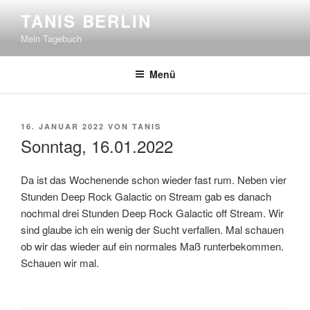
Zum
TANIS BERLIN
Inhalt
Mein Tagebuch
springen
Menü
VERÖFFENTLICHT
16. JANUAR 2022
VON
TANIS
AM
Sonntag, 16.01.2022
Da ist das Wochenende schon wieder fast rum. Neben vier
Stunden Deep Rock Galactic on Stream gab es danach
nochmal drei Stunden Deep Rock Galactic off Stream. Wir
sind glaube ich ein wenig der Sucht verfallen. Mal schauen
ob wir das wieder auf ein normales Maß runterbekommen.
Schauen wir mal.