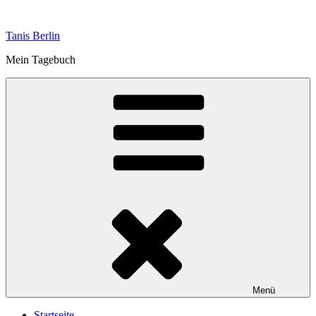
Zum
Inhalt
Tanis Berlin
springen
Mein Tagebuch
Menü
Startseite