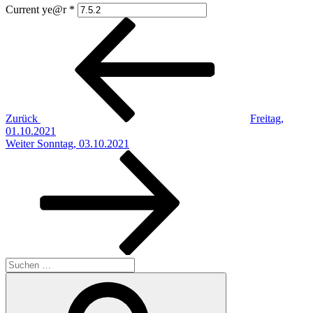
Current ye@r
*
Beitragsnavigation
Vorheriger
Beitrag
Zurück
Freitag,
01.10.2021
Nächster
Weiter
Sonntag, 03.10.2021
Beitrag
Suchen
nach:
Suchen