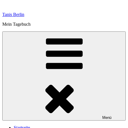
Zum
Inhalt
Tanis Berlin
springen
Mein Tagebuch
Menü
Startseite