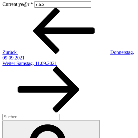
Current ye@r
*
Beitragsnavigation
Vorheriger
Beitrag
Zurück
Donnerstag,
09.09.2021
Nächster
Weiter
Samstag, 11.09.2021
Beitrag
Suchen
nach:
Suchen