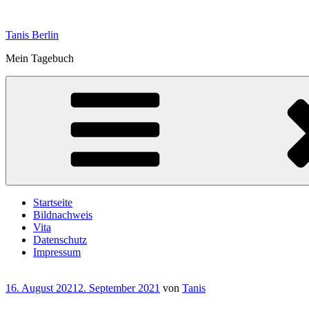
Zum
Inhalt
Tanis Berlin
springen
Mein Tagebuch
Startseite
Bildnachweis
Vita
Datenschutz
Impressum
Veröffentlicht
16. August 2021
2. September 2021
von
Tanis
am