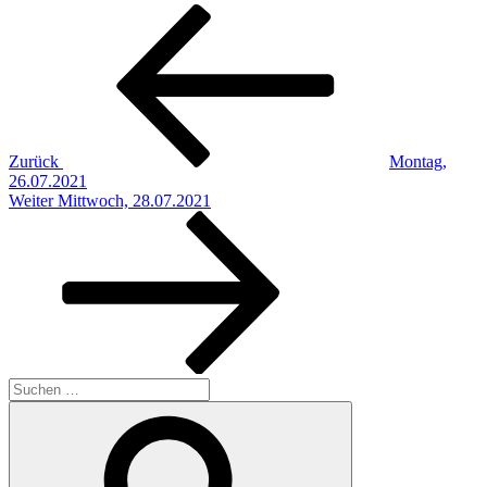
Beitragsnavigation
Vorheriger
Beitrag
Zurück
Montag,
26.07.2021
Nächster
Weiter
Mittwoch, 28.07.2021
Beitrag
Suchen
nach:
Suchen