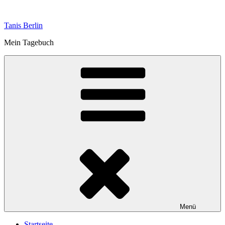
Zum
Inhalt
Tanis Berlin
springen
Mein Tagebuch
Menü
Startseite