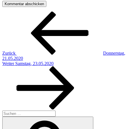
Beitragsnavigation
Vorheriger
Beitrag
Zurück
Donnerstag,
21.05.2020
Nächster
Weiter
Samstag, 23.05.2020
Beitrag
Suchen
nach:
Suchen