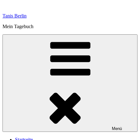
Zum
Inhalt
Tanis Berlin
springen
Mein Tagebuch
Menü
Startseite