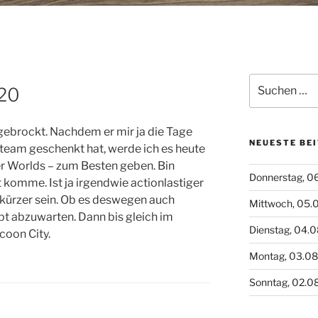
Suchen
020
nach:
ngebrockt. Nachdem er mir ja die Tage
NEUESTE BE
 Steam geschenkt hat, werde ich es heute
er Worlds – zum Besten geben. Bin
Donnerstag, 0
 komme. Ist ja irgendwie actionlastiger
ch kürzer sein. Ob es deswegen auch
Mittwoch, 05.
ibt abzuwarten. Dann bis gleich im
Dienstag, 04.
coon City.
Montag, 03.0
Sonntag, 02.0