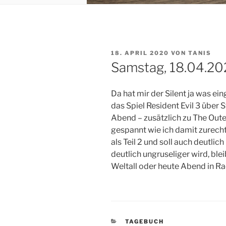
VERÖFFENTLICHT
18. APRIL 2020
VON
TANIS
AM
Samstag, 18.04.2
Da hat mir der Silent ja was ei
das Spiel Resident Evil 3 über
Abend – zusätzlich zu The Out
gespannt wie ich damit zurecht
als Teil 2 und soll auch deutli
deutlich ungruseliger wird, ble
Weltall oder heute Abend in Ra
KATEGORIEN
TAGEBUCH