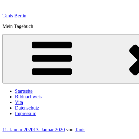
Zum
Inhalt
Tanis Berlin
springen
Mein Tagebuch
Startseite
Bildnachweis
Vita
Datenschutz
Impressum
Veröffentlicht
11. Januar 2020
13. Januar 2020
von
Tanis
am