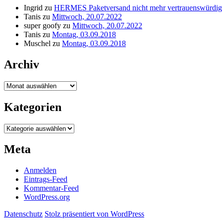
Ingrid
zu
HERMES Paketversand nicht mehr vertrauenswürdig
Tanis
zu
Mittwoch, 20.07.2022
super goofy
zu
Mittwoch, 20.07.2022
Tanis
zu
Montag, 03.09.2018
Muschel
zu
Montag, 03.09.2018
Archiv
Archiv
Kategorien
Kategorien
Meta
Anmelden
Eintrags-Feed
Kommentar-Feed
WordPress.org
Datenschutz
Stolz präsentiert von WordPress