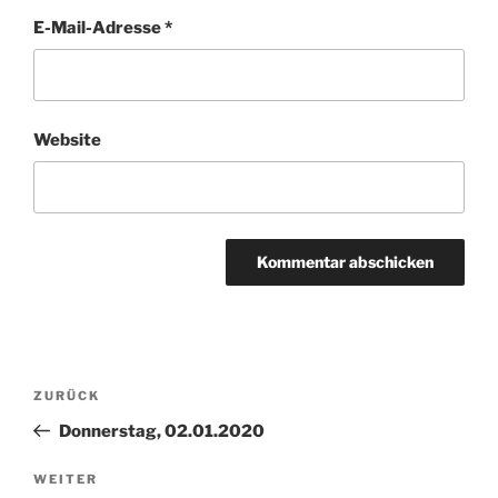
E-Mail-Adresse
*
Website
Beitragsnavigation
Vorheriger
ZURÜCK
Beitrag
Donnerstag, 02.01.2020
Nächster
WEITER