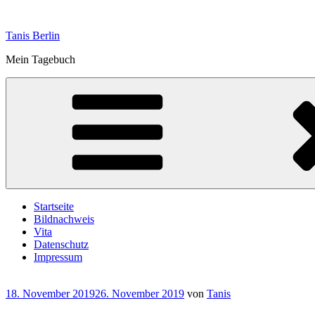
Zum
Inhalt
Tanis Berlin
springen
Mein Tagebuch
Startseite
Bildnachweis
Vita
Datenschutz
Impressum
Veröffentlicht
18. November 2019
26. November 2019
von
Tanis
am