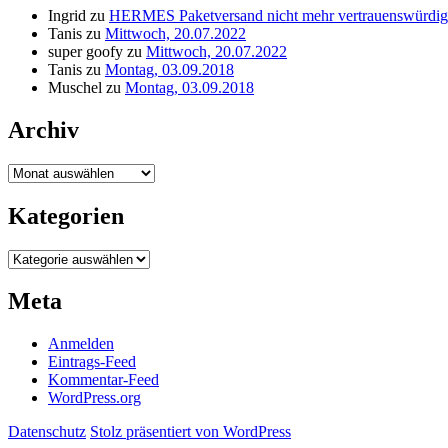
Ingrid
zu
HERMES Paketversand nicht mehr vertrauenswürdig
Tanis
zu
Mittwoch, 20.07.2022
super goofy
zu
Mittwoch, 20.07.2022
Tanis
zu
Montag, 03.09.2018
Muschel
zu
Montag, 03.09.2018
Archiv
Archiv
Kategorien
Kategorien
Meta
Anmelden
Eintrags-Feed
Kommentar-Feed
WordPress.org
Datenschutz
Stolz präsentiert von WordPress