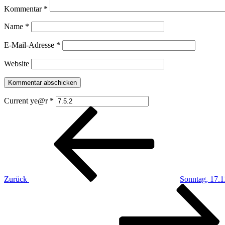
Kommentar
*
Name
*
E-Mail-Adresse
*
Website
Current ye@r
*
Beitragsnavigation
Vorheriger
Beitrag
Zurück
Sonntag, 17.1
Nächster
Beitrag