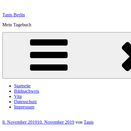
Zum
Inhalt
Tanis Berlin
springen
Mein Tagebuch
Startseite
Bildnachweis
Vita
Datenschutz
Impressum
Veröffentlicht
8. November 2019
10. November 2019
von
Tanis
am