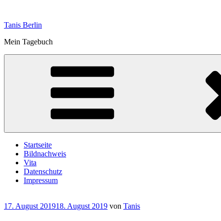
Zum
Inhalt
Tanis Berlin
springen
Mein Tagebuch
Startseite
Bildnachweis
Vita
Datenschutz
Impressum
Veröffentlicht
17. August 2019
18. August 2019
von
Tanis
am