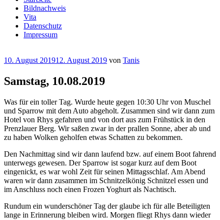
Bildnachweis
Vita
Datenschutz
Impressum
Veröffentlicht
10. August 2019
12. August 2019
von
Tanis
am
Samstag, 10.08.2019
Was für ein toller Tag. Wurde heute gegen 10:30 Uhr von Muschel
und Sparrow mit dem Auto abgeholt. Zusammen sind wir dann zum
Hotel von Rhys gefahren und von dort aus zum Frühstück in den
Prenzlauer Berg. Wir saßen zwar in der prallen Sonne, aber ab und
zu haben Wolken geholfen etwas Schatten zu bekommen.
Den Nachmittag sind wir dann laufend bzw. auf einem Boot fahrend
unterwegs gewesen. Der Sparrow ist sogar kurz auf dem Boot
eingenickt, es war wohl Zeit für seinen Mittagsschlaf. Am Abend
waren wir dann zusammen im Schnitzelkönig Schnitzel essen und
im Anschluss noch einen Frozen Yoghurt als Nachtisch.
Rundum ein wunderschöner Tag der glaube ich für alle Beteiligten
lange in Erinnerung bleiben wird. Morgen fliegt Rhys dann wieder