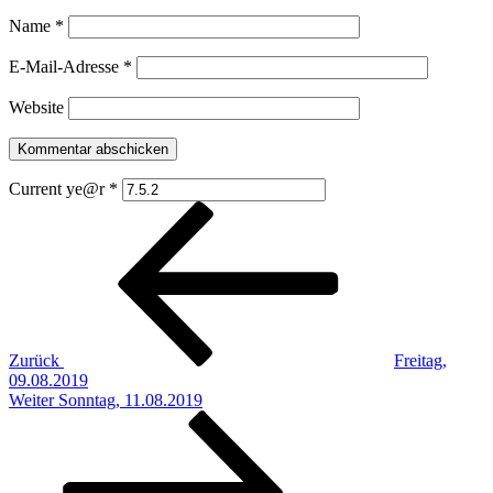
Name
*
E-Mail-Adresse
*
Website
Current ye@r
*
Beitragsnavigation
Vorheriger
Beitrag
Zurück
Freitag,
09.08.2019
Nächster
Weiter
Sonntag, 11.08.2019
Beitrag