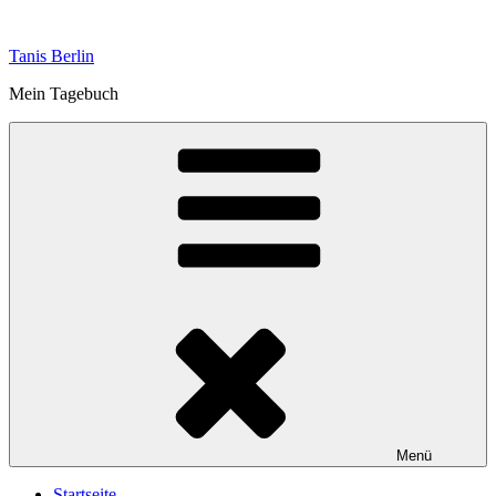
Zum
Inhalt
Tanis Berlin
springen
Mein Tagebuch
Menü
Startseite