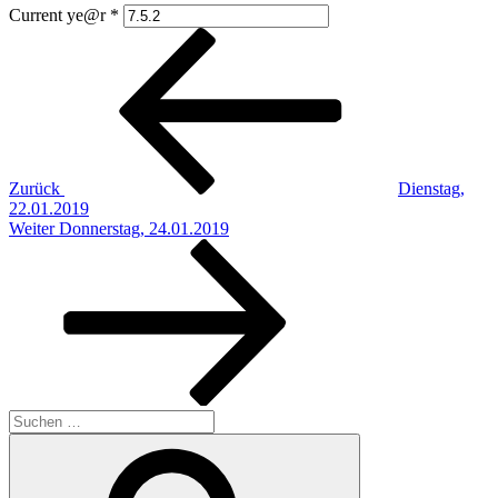
Current ye@r
*
Beitragsnavigation
Vorheriger
Beitrag
Zurück
Dienstag,
22.01.2019
Nächster
Weiter
Donnerstag, 24.01.2019
Beitrag
Suchen
nach:
Suchen