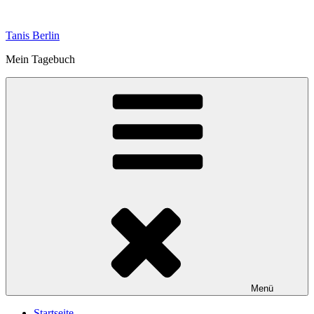
Zum
Inhalt
Tanis Berlin
springen
Mein Tagebuch
Menü
Startseite