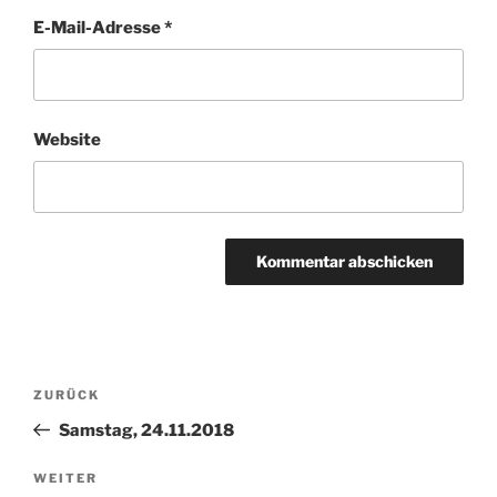
E-Mail-Adresse
*
Website
Beitragsnavigation
Vorheriger
ZURÜCK
Beitrag
Samstag, 24.11.2018
Nächster
WEITER