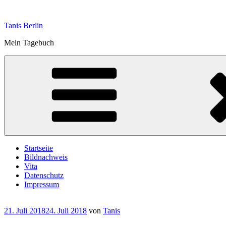
Zum
Inhalt
Tanis Berlin
springen
Mein Tagebuch
Startseite
Bildnachweis
Vita
Datenschutz
Impressum
Veröffentlicht
21. Juli 2018
24. Juli 2018
von
Tanis
am