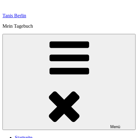
Zum
Inhalt
Tanis Berlin
springen
Mein Tagebuch
Menü
Startseite