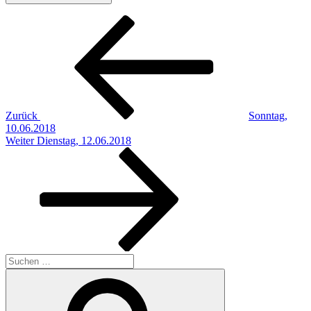
Beitragsnavigation
Vorheriger
Beitrag
Zurück
Sonntag,
10.06.2018
Nächster
Weiter
Dienstag, 12.06.2018
Beitrag
Suchen
nach:
Suchen