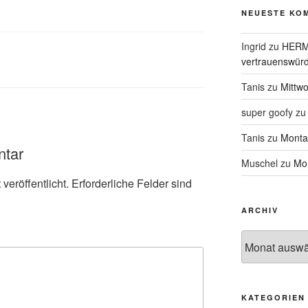
NEUESTE KO
Ingrid
zu
HERME
vertrauenswürd
Tanis
zu
Mittw
super goofy
z
Tanis
zu
Monta
ntar
Muschel
zu
Mon
veröffentlicht.
Erforderliche Felder sind
ARCHIV
Archiv
KATEGORIEN