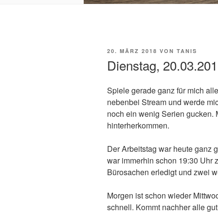
VERÖFFENTLICHT
20. MÄRZ 2018
VON
TANIS
AM
Dienstag, 20.03.20
Spiele gerade ganz für mich all
nebenbei Stream und werde mich
noch ein wenig Serien gucken.
hinterherkommen.
Der Arbeitstag war heute ganz g
war immerhin schon 19:30 Uhr 
Bürosachen erledigt und zwei we
Morgen ist schon wieder Mittwo
schnell. Kommt nachher alle gut 