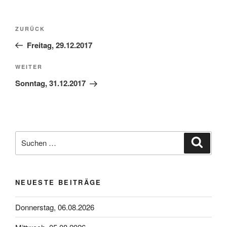
Beitragsnavigation
Vorheriger
ZURÜCK
Beitrag
Freitag, 29.12.2017
Nächster
WEITER
Beitrag
Sonntag, 31.12.2017
Suchen
Suche
nach:
NEUESTE BEITRÄGE
Donnerstag, 06.08.2026