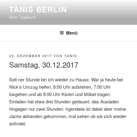
Zum
TANIS BERLIN
Inhalt
Mein Tagebuch
springen
Menü
VERÖFFENTLICHT
30. DEZEMBER 2017
VON
TANIS
AM
Samstag, 30.12.2017
Seit ner Stunde bin ich wieder zu Hause. War ja heute bei
Nick’s Umzug helfen. 6:00 Uhr aufstehen, 7:00 Uhr
losgehen und ab 8:00 Uhr Kisten und Möbel tragen.
Einladen hat etwa drei Stunden gedauert, das Ausladen
hingegen nur zwei Stunden. Irgendwie ist dabei aber meine
Jacke abhanden gekommen, mal sehen ob sie sich wieder
anfindet.