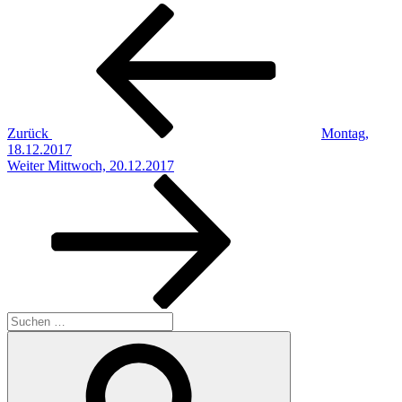
Beitragsnavigation
Vorheriger
Beitrag
Zurück
Montag,
18.12.2017
Nächster
Weiter
Mittwoch, 20.12.2017
Beitrag
Suchen
nach:
Suchen