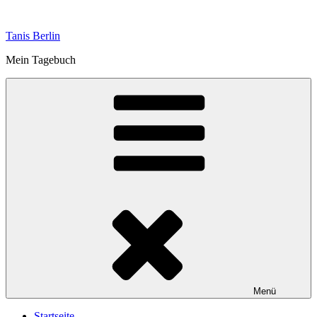
Zum
Inhalt
Tanis Berlin
springen
Mein Tagebuch
Menü
Startseite