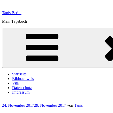
Zum
Inhalt
Tanis Berlin
springen
Mein Tagebuch
Startseite
Bildnachweis
Vita
Datenschutz
Impressum
Veröffentlicht
24. November 2017
29. November 2017
von
Tanis
am