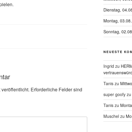
pielen.
Dienstag, 04.0
Montag, 03.08
Sonntag, 02.0
NEUESTE KO
Ingrid
zu
HERME
vertrauenswürd
ntar
Tanis
zu
Mittw
veröffentlicht.
Erforderliche Felder sind
super goofy
z
Tanis
zu
Monta
Muschel
zu
Mon