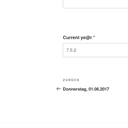
Current ye@r
*
Beitragsnavigation
Vorheriger
ZURÜCK
Beitrag
Donnerstag, 01.06.2017