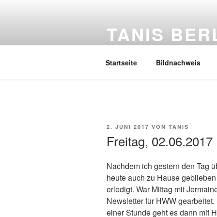
Zum
Inhalt
TANIS BER
springen
Mein Tagebuch
Startseite
Bildnachweis
VERÖFFENTLICHT
2. JUNI 2017
VON
TANIS
AM
Freitag, 02.06.2017
Nachdem ich gestern den Tag üb
heute auch zu Hause geblieben 
erledigt. War Mittag mit Jerma
Newsletter für HWW gearbeitet. 
einer Stunde geht es dann mit 