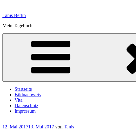
Zum
Inhalt
Tanis Berlin
springen
Mein Tagebuch
Startseite
Bildnachweis
Vita
Datenschutz
Impressum
Veröffentlicht
12. Mai 2017
13. Mai 2017
von
Tanis
am