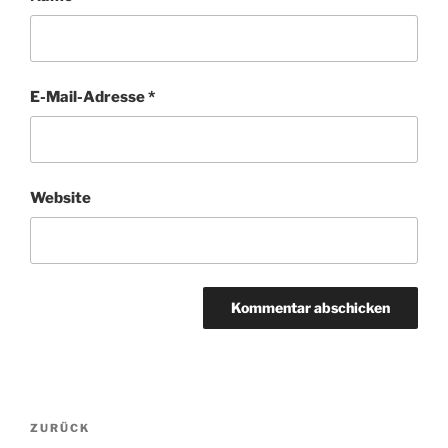
E-Mail-Adresse
*
Website
Beitragsnavigation
Vorheriger
ZURÜCK