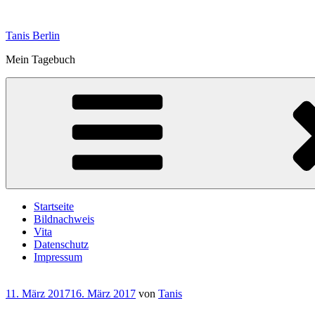
Zum
Inhalt
Tanis Berlin
springen
Mein Tagebuch
Startseite
Bildnachweis
Vita
Datenschutz
Impressum
Veröffentlicht
11. März 2017
16. März 2017
von
Tanis
am