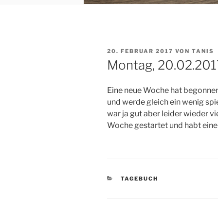
VERÖFFENTLICHT
20. FEBRUAR 2017
VON
TANIS
AM
Montag, 20.02.201
Eine neue Woche hat begonnen.
und werde gleich ein wenig s
war ja gut aber leider wieder vie
Woche gestartet und habt eine 
KATEGORIEN
TAGEBUCH