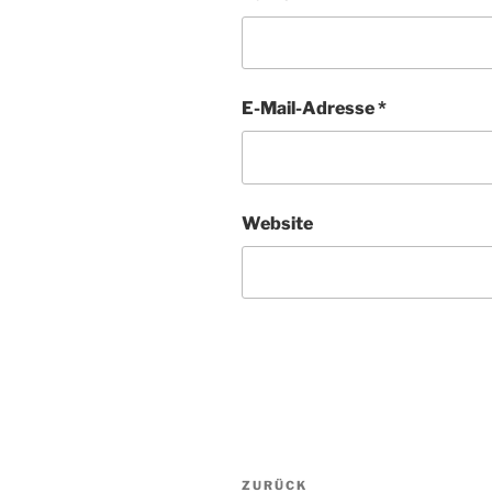
E-Mail-Adresse
*
Website
Beitragsnavigation
Vorheriger
ZURÜCK