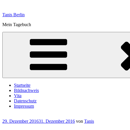
Zum
Inhalt
Tanis Berlin
springen
Mein Tagebuch
Startseite
Bildnachweis
Vita
Datenschutz
Impressum
Veröffentlicht
29. Dezember 2016
31. Dezember 2016
von
Tanis
am