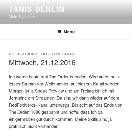
Zum
TANIS BERLIN
Inhalt
Mein Tagebuch
springen
Menü
VERÖFFENTLICHT
21. DEZEMBER 2016
VON
TANIS
AM
Mittwoch, 21.12.2016
Ich werde heute mal The Order beenden. Wird auch mein
letzter Stream vor Weihnachten auf diesem Kanal werden.
Morgen ist ja Sneak Preview und am Freitag bin ich mit
Jermaine am Streamen. Da sind wir dann wieder auf dem
RedFoxNerds-Kanal unterwegs. Bin echt auf das Ende von
The Order: 1886 gespannt und hoffe, dass ich da
einigermaßen gut durch kommen. Meine Skills sind ja
praktisch nicht vorhanden.