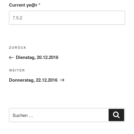
Current ye@r
*
Beitragsnavigation
Vorheriger
ZURÜCK
Beitrag
Dienstag, 20.12.2016
Nächster
WEITER
Beitrag
Donnerstag, 22.12.2016
Suchen
Suche
nach: