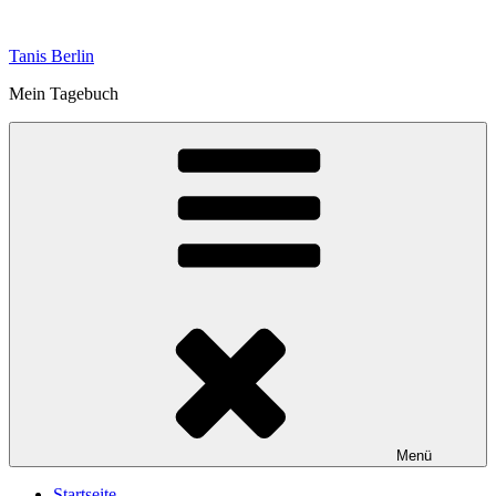
Zum
Inhalt
Tanis Berlin
springen
Mein Tagebuch
Menü
Startseite