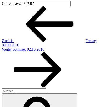
Current ye@r
*
Beitragsnavigation
Vorheriger
Beitrag
Zurück
Freitag,
30.09.2016
Nächster
Weiter
Sonntag, 02.10.2016
Beitrag
Suchen
nach:
Suchen