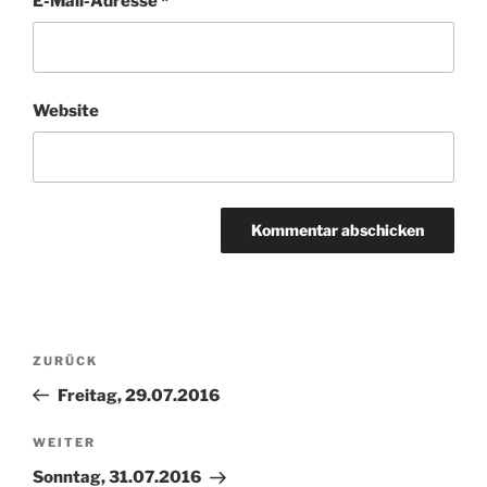
E-Mail-Adresse
*
Website
Beitragsnavigation
Vorheriger
ZURÜCK
Beitrag
Freitag, 29.07.2016
Nächster
WEITER
Beitrag
Sonntag, 31.07.2016