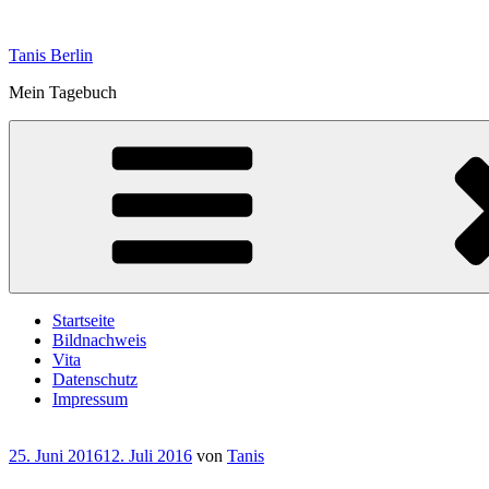
Zum
Inhalt
Tanis Berlin
springen
Mein Tagebuch
Startseite
Bildnachweis
Vita
Datenschutz
Impressum
Veröffentlicht
25. Juni 2016
12. Juli 2016
von
Tanis
am