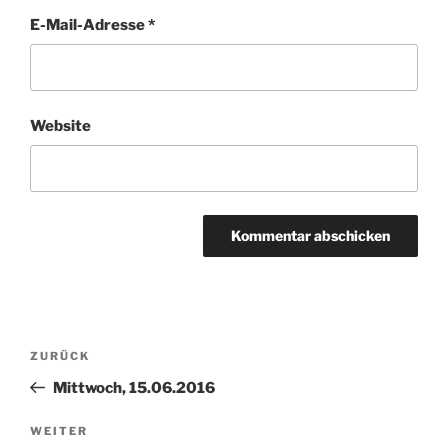
E-Mail-Adresse
*
Website
Beitragsnavigation
Vorheriger
ZURÜCK
Beitrag
Mittwoch, 15.06.2016
Nächster
WEITER