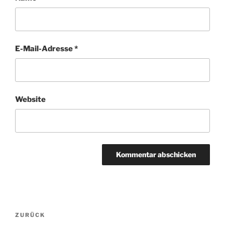
E-Mail-Adresse
*
Website
Beitragsnavigation
Vorheriger
ZURÜCK